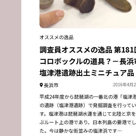
オススメの逸品
調査員オススメの逸品 第181
コロボックルの道具？－長浜
塩津港遺跡出土ミニチュア品
長浜市
2016年4月
平成24年度から琵琶湖の一番北の港「塩津
の遺跡（塩津港遺跡）で発掘調査を行って
す。塩津港は琵琶湖水運を通じて北陸と京
ぶルート上の港であり、日本列島の要港で
た。今は静かな街並みの塩津浜です…