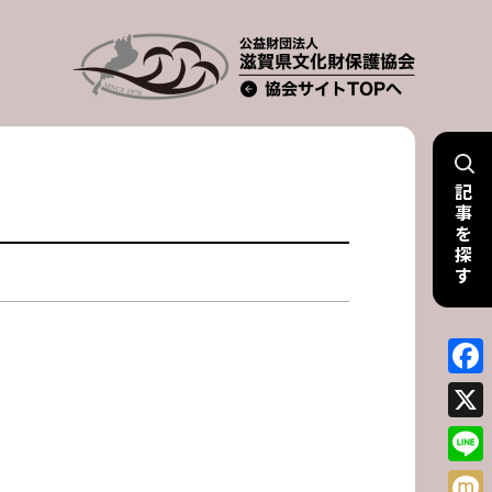
記
事
を
探
す
Face
X
Line