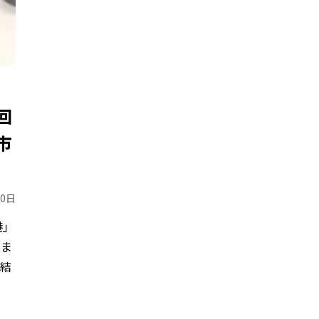
回
市
20日
港」
いま
を結
し