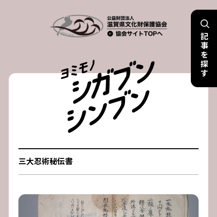
Skip
to
記
content
事
を
探
す
三大忍術秘伝書