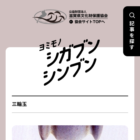
Skip
to
記
content
事
を
探
す
三輪玉