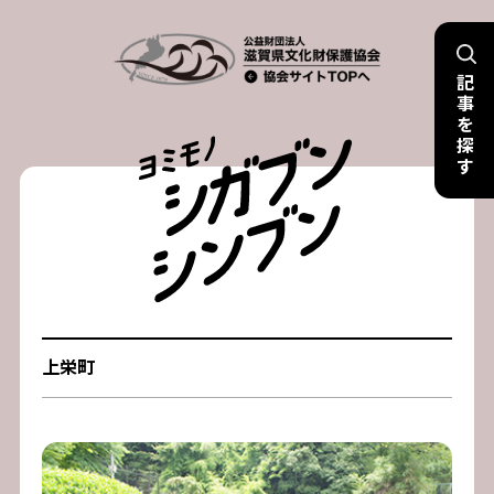
Skip
to
記
content
事
を
探
す
上栄町