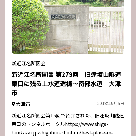
新近江名所図会
新近江名所圖會 第279回 旧逢坂山隧道
東口に残る上水道遺構～南部水道 大津
市
大津市
2018年9月5日
新近江名所図会第15回で紹介された、旧逢坂山隧道
東口のトンネルポータルhttps://www.shiga-
bunkazai.jp/shigabun-shinbun/best-place-in-