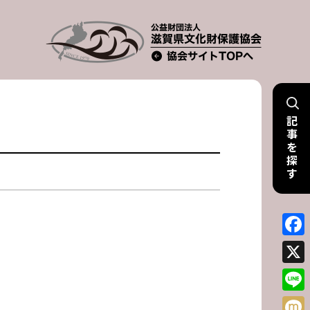
記
事
を
探
す
Face
X
Line