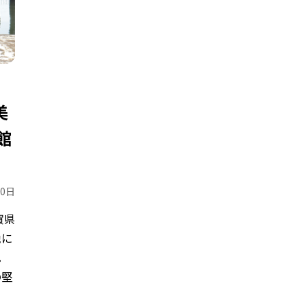
美
館
30日
賀県
池に
。
の堅