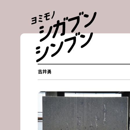
Skip
to
content
吉井勇