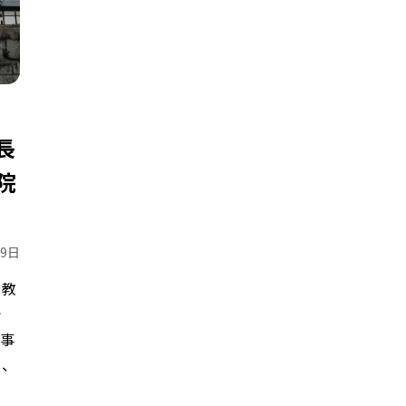
長
院
29日
ト教
で
は事
し、