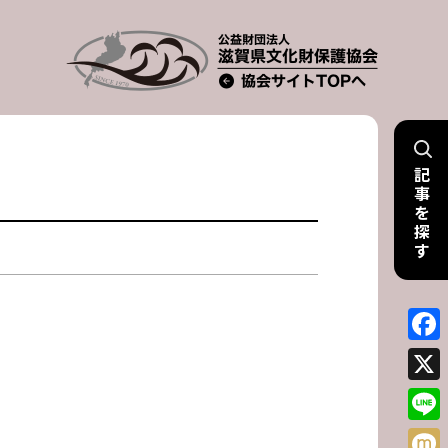
記
事
を
探
す
Face
X
Line