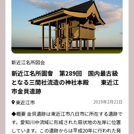
新近江名所図会
新近江名所圖會 第289回 国内最古級
となる三間社流造の神社本殿 東近江
市金貝遺跡
東近江市
2019年2月21日
◆概要 金貝遺跡は東近江市八日市に所在する遺跡で
す。愛知川中流域に形成された扇状地の左岸に位置
しています。この遺跡からは平成20年に行われた発