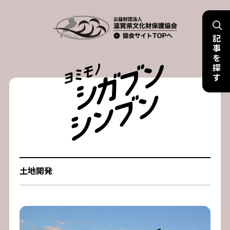
Skip
to
記
content
事
を
探
す
土地開発