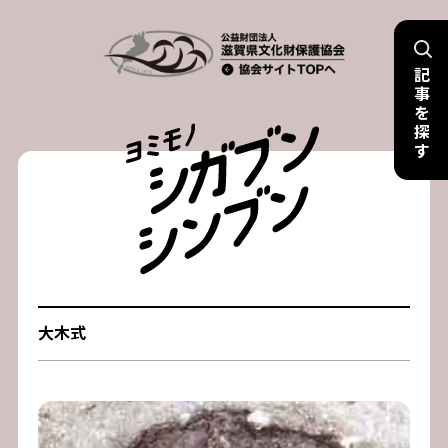
Skip
to
記
content
事
を
探
す
大木式