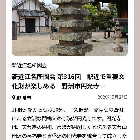
新近江名所図会
新近江名所圖会 第316回 駅近で重要文
化財が楽しめる－野洲市円光寺－
野洲市
2020年5月27日
JR野洲駅から徒歩10分、「久野部」交差点の西側
にある立派な門構えの寺院が円光寺です。円光寺
は、天台宗の開祖、最澄が開創したと伝える天台山
門派の長福寺と真盛派の円光寺を統合して成立した