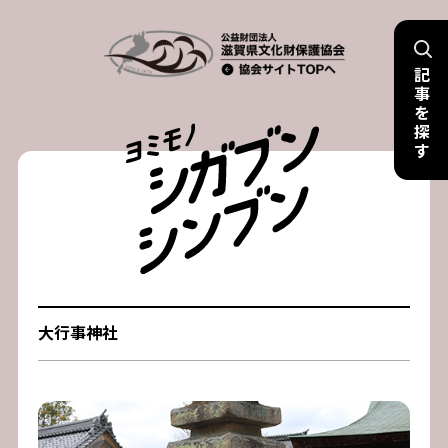
Skip
to
記
content
事
を
探
す
大行事神社