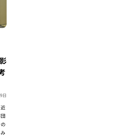
影
考
19日
、近
が団
ナの
さみ