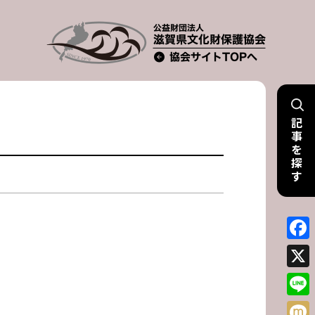
記
事
を
探
す
Face
X
Line