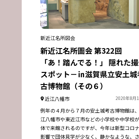
新近江名所図会
新近江名所圖会 第322回
「あ！踏んでる！」 隠れた撮
スポット－㏌滋賀県立安土城
古博物館（その６）
近江八幡市
2020年8月
例年の４月から７月の安土城考古博物館は
江八幡市や東近江市などの小学校や中学校
体で来館されるのですが、今年は新型コロ
影響で団体見学が少なく、静かなような、