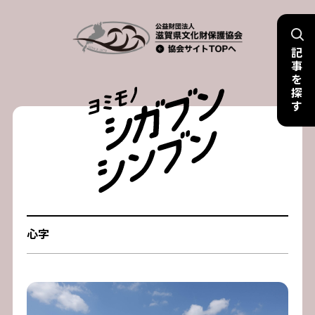
Skip
to
記
content
事
を
探
す
心字