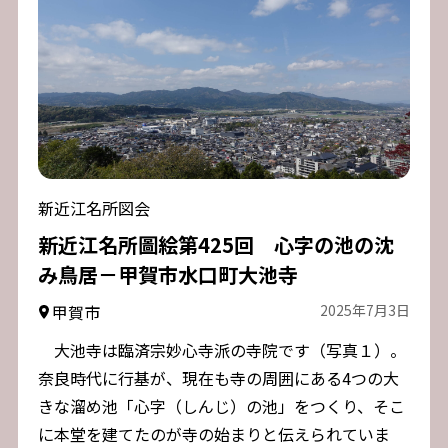
新近江名所図会
新近江名所圖絵第425回 心字の池の沈
み鳥居－甲賀市水口町大池寺
甲賀市
2025年7月3日
大池寺は臨済宗妙心寺派の寺院です（写真１）。
奈良時代に行基が、現在も寺の周囲にある4つの大
きな溜め池「心字（しんじ）の池」をつくり、そこ
に本堂を建てたのが寺の始まりと伝えられていま