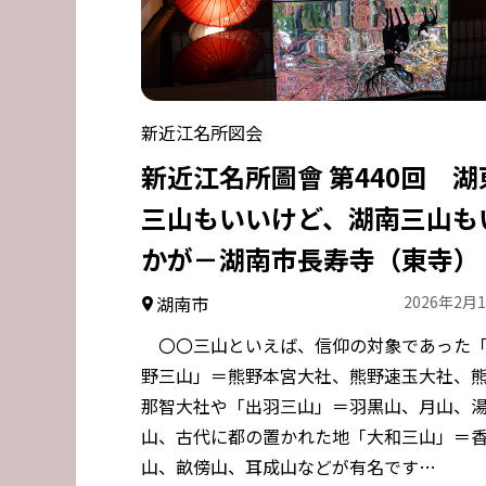
新近江名所図会
新近江名所圖會 第440回 湖
三山もいいけど、湖南三山も
かが－湖南市長寿寺（東寺）
湖南市
2026年2月
〇〇三山といえば、信仰の対象であった
野三山」＝熊野本宮大社、熊野速玉大社、
那智大社や「出羽三山」＝羽黒山、月山、
山、古代に都の置かれた地「大和三山」＝
山、畝傍山、耳成山などが有名です…