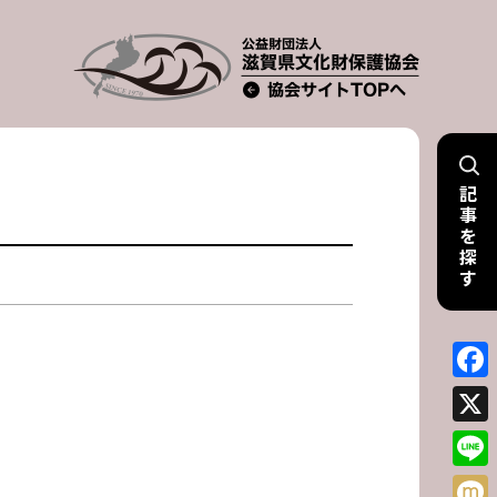
記
事
を
探
す
Face
X
Line