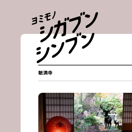
Skip
to
content
敏満寺