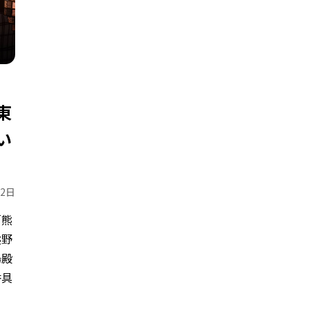
東
い
12日
「熊
熊野
湯殿
香具