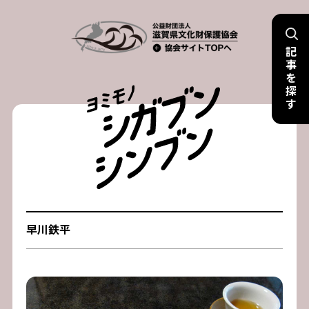
Skip
to
記
content
事
を
探
す
早川鉄平