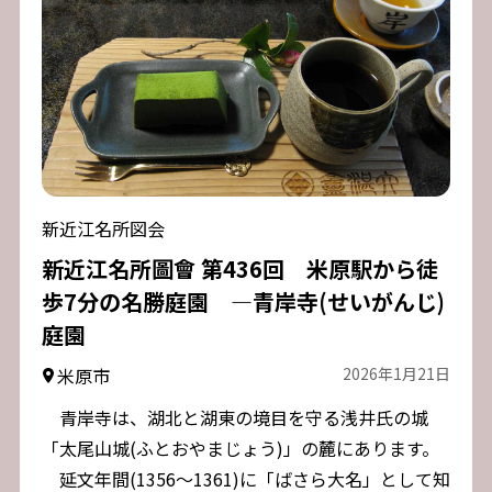
新近江名所図会
新近江名所圖會 第436回 米原駅から徒
歩7分の名勝庭園 ―青岸寺(せいがんじ)
庭園
米原市
2026年1月21日
青岸寺は、湖北と湖東の境目を守る浅井氏の城
「太尾山城(ふとおやまじょう)」の麓にあります。
延文年間(1356～1361)に「ばさら大名」として知