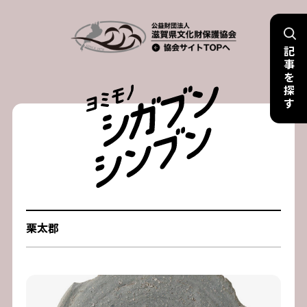
Skip
to
記
content
事
を
探
す
栗太郡