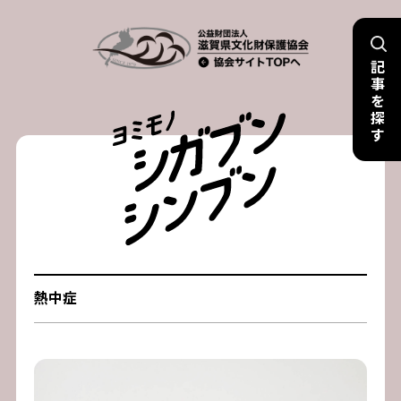
Skip
to
記
content
事
を
探
す
熱中症