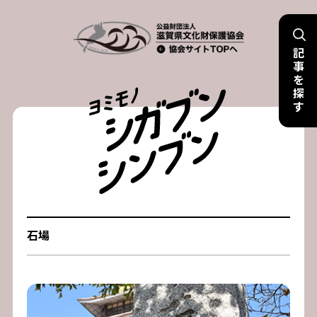
Skip
to
記
content
事
を
探
す
石場