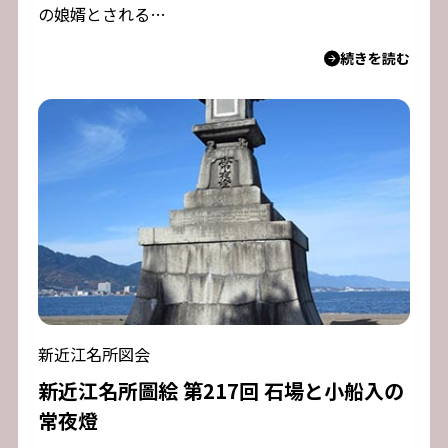
の娘婿とされる…
続きを読む
新近江名所図会
新近江名所圖絵 第217回 石場と小船入の
常夜燈