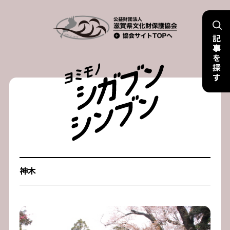
Skip
to
記
content
事
を
探
す
神木