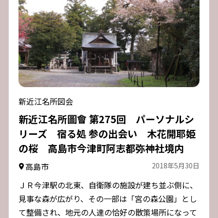
新近江名所図会
新近江名所圖會 第275回 パーソナルシ
リーズ 宿る処 参の出会い 木花開耶姫
の桜 高島市今津町阿志都弥神社境内
高島市
2018年5月30日
ＪＲ今津駅の北東、自衛隊の施設が建ち並ぶ側に、
見事な森が広がり、その一部は「宮の森公園」とし
て整備され、地元の人達の恰好の散策場所になって