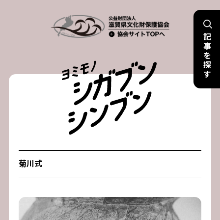
Skip
to
記
content
事
を
探
す
菊川式