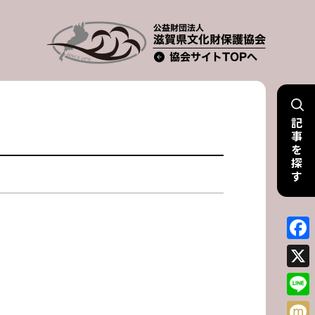
記
事
を
探
す
Face
X
Line