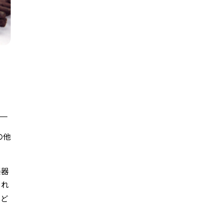
―
の他
楽器
され
など