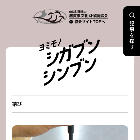
Skip
to
記
content
事
を
探
す
錆び