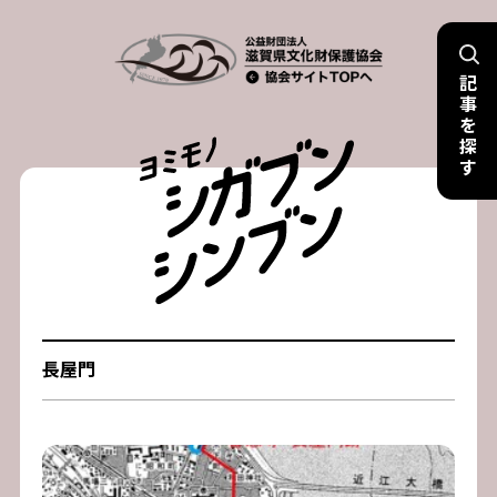
Skip
to
記
content
事
を
探
す
長屋門