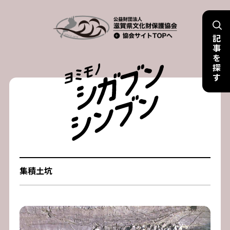
Skip
to
記
content
事
を
探
す
集積土坑