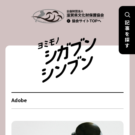
Skip
to
記
content
事
を
探
す
Adobe