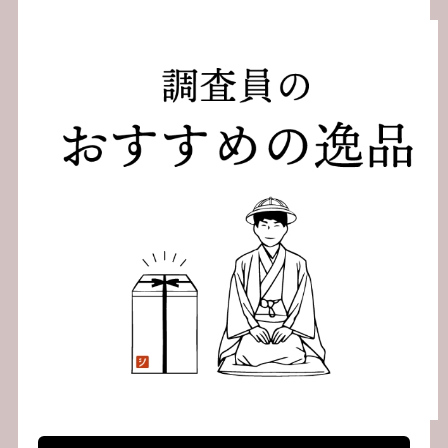
ー
シ
ョ
ン