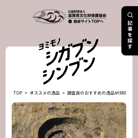
Skip
to
記
content
事
を
探
す
TOP
>
オススメの逸品
>
調査員のおすすめの逸品№380 