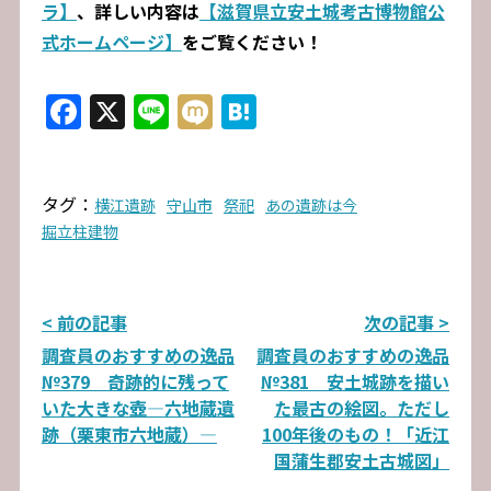
ラ】
、詳しい内容は
【滋賀県立安土城考古博物館公
式ホームページ】
をご覧ください！
Facebook
X
Line
Mixi
Hatena
タグ：
横江遺跡
守山市
祭祀
あの遺跡は今
掘立柱建物
投
< 前の記事
次の記事 >
調査員のおすすめの逸品
調査員のおすすめの逸品
稿
№379 奇跡的に残って
№381 安土城跡を描い
ナ
いた大きな壺―六地蔵遺
た最古の絵図。ただし
跡（栗東市六地蔵）―
100年後のもの！「近江
ビ
国蒲生郡安土古城図」
ゲ