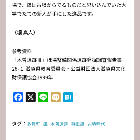
場で、鏡は古墳からでるものだと思い込んでいた大
学でたての新人が手にした逸品です。
（堀 真人）
参考資料
「木曽遺跡Ⅲ」ほ場整備関係遺跡発掘調査報告書
26-１ 滋賀県教育委員会・公益財団法人滋賀県文化
財保護協会1999年
Facebook
X
Line
Mixi
Hatena
タグ：
多賀町
鏡
木曽遺跡
懸垂鏡
古墳時代