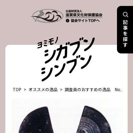
Skip
to
記
content
事
を
探
す
TOP
>
オススメの逸品
>
調査員のおすすめの逸品 No.1 