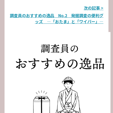
投
次の記事 >
調査員のおすすめの逸品 No.2 発掘調査の便利グ
稿
ッズ ―「おたま」と「ワイパー」―
ナ
ビ
ゲ
ー
シ
ョ
ン