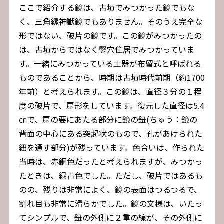
ここで紹介する鏡は、古墳でみつかった鏡でもな
く、三角縁神獣鏡でもありません。そのうえ完全な
形ではない、破片の鏡です。この鏡がみつかったの
は、古墳からではなく竪穴住居でみつかっていま
す。一緒にみつかっている土器が布留式と呼ばれる
ものであることから、時期は古墳時代前期（約1700
年前）と考えられます。この鏡は、直径３分の１程
度の破片で、扇形をしています。復元した直径は5.4
㎝で、扇の要にあたる部分に鏡の鈕(ちゅう：鏡の
背面の中心にある突起状のもので、孔があけられた
紐を通す部分)が残っています。色合いは、作られた
当時は、赤銅色だったと考えられますが、みつかっ
たときは、緑青色でした。ただし、破片ではあるも
のの、残りは非常によく、鏡の表面はつるつるで、
割れ目も非常に滑らかでした。鏡の文様は、いたっ
てシンプルで、鈕の外側に２重の線が、その外側に