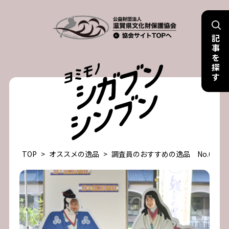
Skip
to
記
content
事
を
探
す
TOP
>
オススメの逸品
>
調査員のおすすめの逸品 No.67 