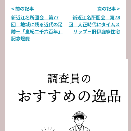
投
< 前の記事
次の記事 >
新近江名所圖会 第77
新近江名所圖会 第78
稿
回 地域に残る近代の足
回 大正時代にタイムス
ナ
跡－「皇紀二千六百年」
リップ－旧伊庭家住宅
記念燈籠
ビ
ゲ
ー
シ
ョ
ン