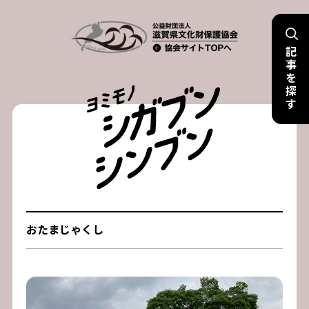
Skip
to
記
content
事
を
探
す
おたまじゃくし