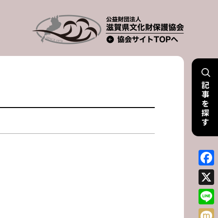
記
事
を
探
す
Face
X
Line