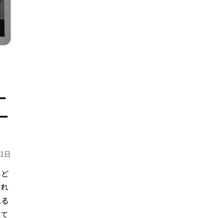
ー
ー
月1日
んど
され
れる
って