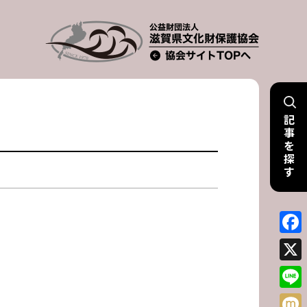
記
事
を
探
す
Face
X
Line