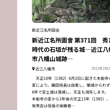
新近江名所図会
新近江名所圖會 第371回 秀
時代の石垣が残る城―近江八
市八幡山城跡―
近江八幡市
2022年2月
天正10年（1582）6月2日に起きた本能寺
変により、織田信長は自害し、築城からわ
6年で安土城は落城し、天主も消失します
本能寺の変から3年後の天正13年（1585）
柴秀吉は信長の後継者…