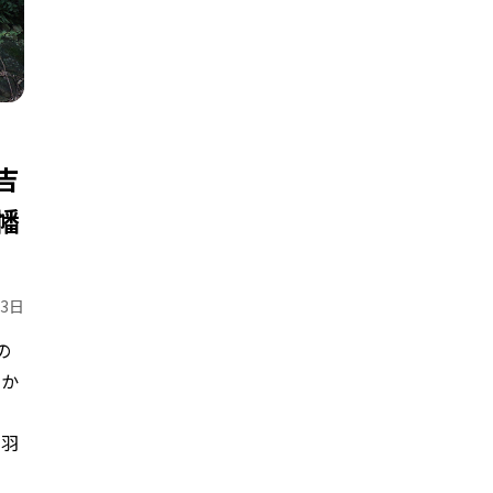
吉
幡
23日
の
ずか
。
、羽