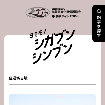
Skip
to
記
content
事
を
探
す
住連坊古墳