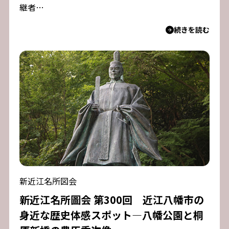
継者…
続きを読む
新近江名所図会
新近江名所圖会 第300回 近江八幡市の
身近な歴史体感スポット―八幡公園と桐