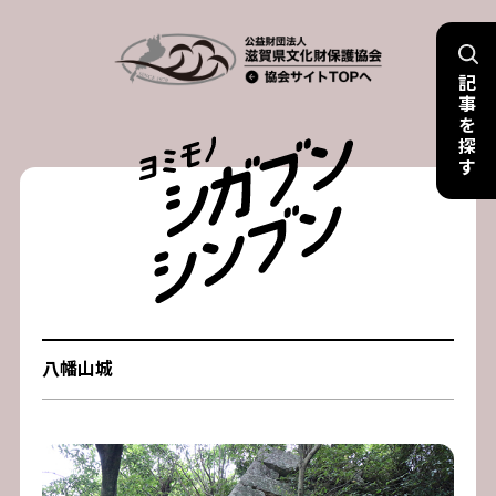
Skip
to
記
content
事
を
探
す
八幡山城