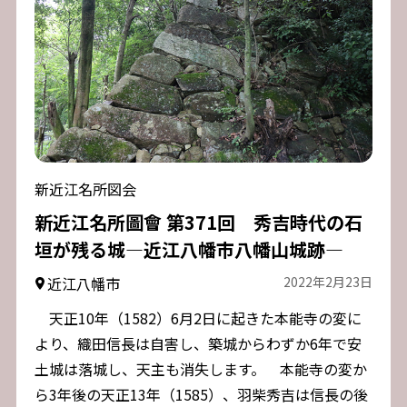
新近江名所図会
新近江名所圖會 第371回 秀吉時代の石
垣が残る城―近江八幡市八幡山城跡―
近江八幡市
2022年2月23日
天正10年（1582）6月2日に起きた本能寺の変に
より、織田信長は自害し、築城からわずか6年で安
土城は落城し、天主も消失します。 本能寺の変か
ら3年後の天正13年（1585）、羽柴秀吉は信長の後