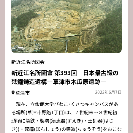
新近江名所図会
新近江名所圖會 第393回 日本最古級の
梵鐘鋳造遺構―草津市木瓜原遺跡―
草津市
2023年6月7日
現在、立命館大学びわこ･くさつキャンパスがあ
る場所(草津市野路1丁目)は、７世紀末～８世紀初
頭頃に製鉄・製陶(須恵器(すえき)・土師器(はじ
き))・梵鐘(ぼんしょう)の鋳造(ちゅうぞう)をおこな