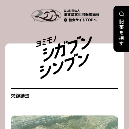
Skip
to
記
content
事
を
探
す
梵鐘鋳造