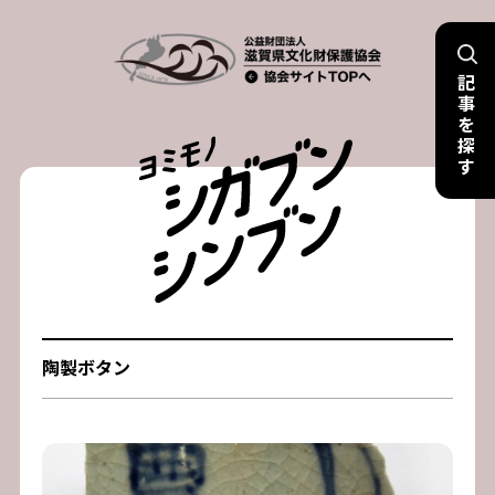
Skip
to
記
content
事
を
探
す
陶製ボタン