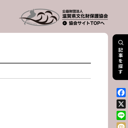
記
事
を
探
す
Face
X
Line