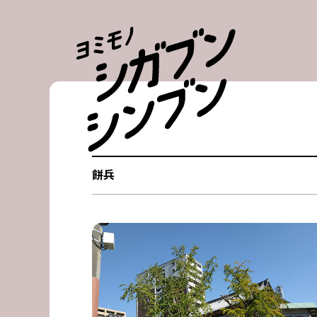
Skip
to
content
餅兵