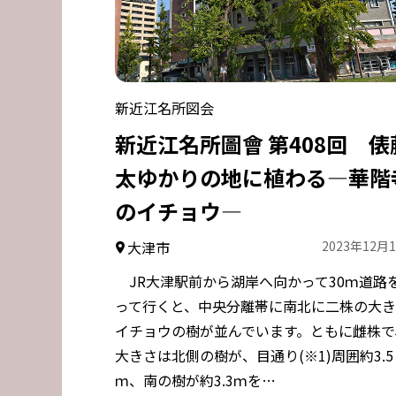
新近江名所図会
新近江名所圖會 第408回 俵
太ゆかりの地に植わる―華階
のイチョウ―
大津市
2023年12月
JR大津駅前から湖岸へ向かって30ｍ道路
って行くと、中央分離帯に南北に二株の大
イチョウの樹が並んでいます。ともに雌株で
大きさは北側の樹が、目通り(※1)周囲約3.5
ｍ、南の樹が約3.3ｍを…