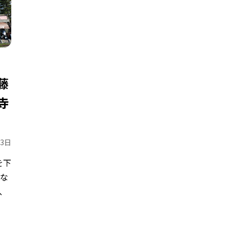
藤
寺
13日
を下
きな
、