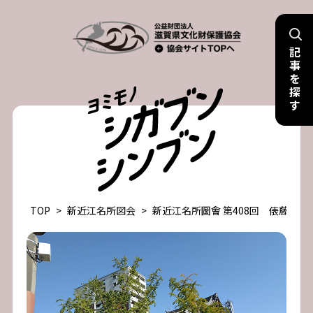
Skip
to
記
content
事
を
探
す
TOP
>
新近江名所図会
>
新近江名所圖會 第408回 俵藤太