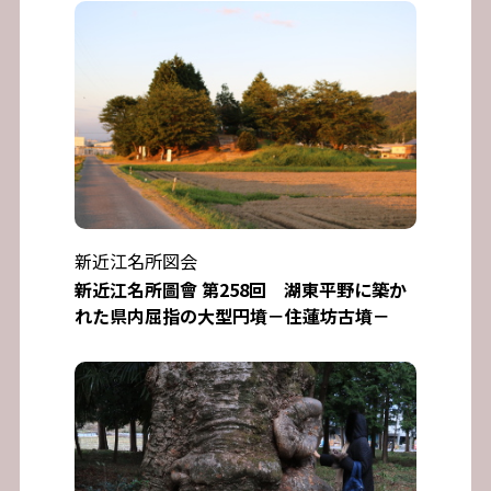
新近江名所図会
新近江名所圖會 第258回 湖東平野に築か
れた県内屈指の大型円墳－住蓮坊古墳－