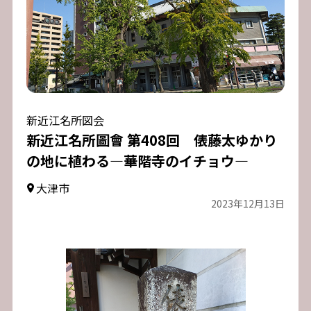
新近江名所図会
新近江名所圖會 第408回 俵藤太ゆかり
の地に植わる―華階寺のイチョウ―
大津市
2023年12月13日