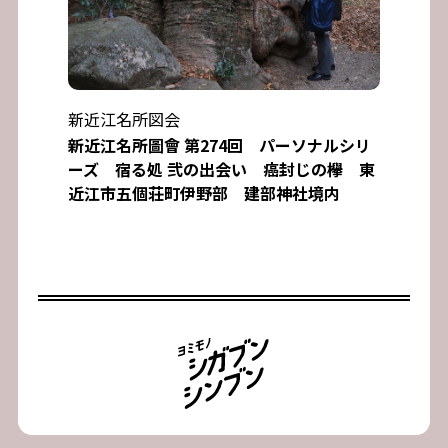
新近江名所図会
新近江名所圖會 第274回 パーソナルシリ
ーズ 宿る処 弐の出会い 癌封じの欅 東
近江市五個荘町伊野部 建部神社境内