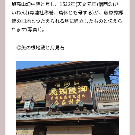
旭高山幻中院と号し、1532年(天文元年)僧西念(さ
いねん)(
専
蓮
社称
誉
、
萬休
とも号する)が、藤原秀郷
館の旧地とつたえられる地に建立したものと伝えら
れます(写真1)。
◎矢の根地蔵と月見石