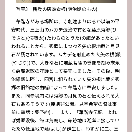
写真3 餅兵の店頭看板(明治期のもの)
華階寺がある場所は、寺創建よりはるか以前の平
安時代、三上山のムカデ退治で有名な藤原秀郷(ひ
でさと)(俵藤太)(たわらのとうた)の館があったとい
われることから、秀郷にまつわる矢の根地蔵と月見
石が残されています。ムカデを射止めた大矢の根(鏃
(やじり))で、大きな石に地蔵菩薩の尊像を刻み末永
く悪魔退散の守護として奉祀しました。その後、明
治維新に際し、四宮に祀られていた矢の根地蔵を秀
郷の旧館地の由緒によって華階寺に奉安しました。
また、同寺境内には秀郷の月見の石と伝えられる大
石もあるそうです(原則非公開。見学希望の際は事
前に電話で要予約)。 また、「華階寺伝記」よれ
ば秀郷没後、館は荒廃し、館跡地は湖岸に接してい
たため低湿地で葭(よし)が群生し、わずかに二、三