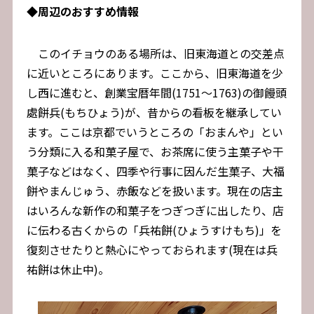
◆
周辺のおすすめ情報
このイチョウのある場所は、旧東海道との交差点
に近いところにあります。ここから、旧東海道を少
し西に進むと、創業宝暦年間(1751～1763)の御饅頭
處餅兵(もちひょう)が、昔からの看板を継承してい
ます。ここは京都でいうところの「おまんや」とい
う分類に入る和菓子屋で、お茶席に使う主菓子や干
菓子などはなく、四季や行事に因んだ生菓子、大福
餅やまんじゅう、赤飯などを扱います。現在の店主
はいろんな新作の和菓子をつぎつぎに出したり、店
に伝わる古くからの「兵祐餅(ひょうすけもち)」を
復刻させたりと熱心にやっておられます(現在は兵
祐餅は休止中)。