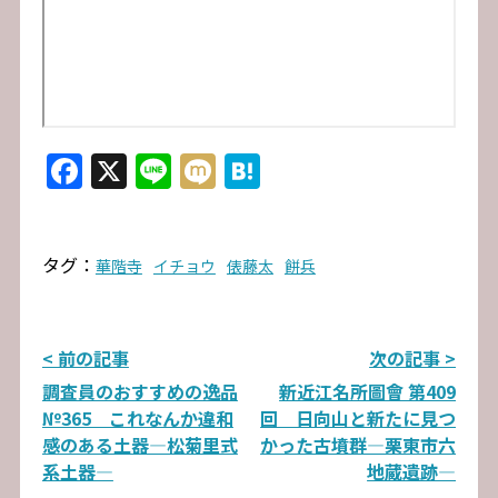
Facebook
X
Line
Mixi
Hatena
タグ：
華階寺
イチョウ
俵藤太
餅兵
投
< 前の記事
次の記事 >
調査員のおすすめの逸品
新近江名所圖會 第409
稿
№365 これなんか違和
回 日向山と新たに見つ
ナ
感のある土器―松菊里式
かった古墳群―栗東市六
系土器―
地蔵遺跡―
ビ