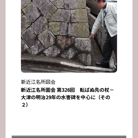
新近江名所図会
新近江名所圖会 第326回 転ばぬ先の杖－
大津の明治29年の水害碑を中心に（その
２）