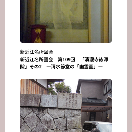
新近江名所図会
新近江名所圖会 第109回 「清瀧寺徳源
院」その2 ―清水節堂の「幽霊画」―