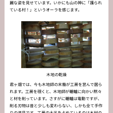
麗な姿を見せています。いかにも山の神に「護られ
ている村！」というオーラを感じます。
木地の乾燥
君ヶ畑では、今も木地師の末裔が工房を営んで居ら
れます。工房を覗くと、木地師が轆轤に向かい黙々
と材を削っています。さすがに轆轤は電動ですが、
削る刃物は昔と少しも変わらない、しかも全て手作
りの道具です。工房の大半を占めているのは木材の