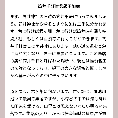
筒井千軒惟喬親王御廟
まず、筒井神社の旧跡の筒井千軒に行ってみましょ
う。筒井神社から登るとすぐに道は二手に分かれま
す。右に行けば君ヶ畑。左に行けば筒井峠を通り多
賀大社、もしくは百済寺に行くことができます。筒
井千軒はこの筒井峠にあります。狭い道を進むと急
に道が広くなり、左手に鳥居が見えます。この鳥居
の奥が筒井千軒と呼ばれた場所で、現在は惟喬親王
の御陵となっており、親王の大きな銅像と慎ましや
かな墓石が木立の中に佇んでいます。
道を戻り、君ヶ畑に向かいます。君ヶ畑は、御池川
沿いの最奥の集落ですが、小椋谷の中では最も開け
た印象を受ける、山里とは思えないぐらい明るい集
落です。集落の入り口からは神奈備型の藤原岳が秀