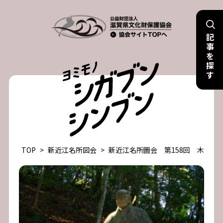
Skip
to
記
content
事
を
探
す
TOP
>
新近江名所図会
>
新近江名所圖会 第158回 木地師