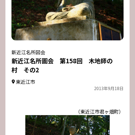
新近江名所図会
新近江名所圖会 第158回 木地師の
村 その2
東近江市
2013年9月18日
（東近江市君ヶ畑町）