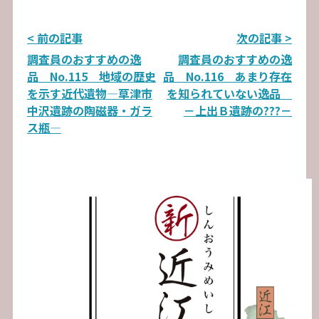
投
< 前の記事
次の記事 >
調査員のおすすめの逸
調査員のおすすめの逸
稿
品 No.115 地域の歴史
品 No.116 あまり存在
ナ
を示す近代遺物―草津市
を知られていない逸品
中沢遺跡の陶磁器・ガラ
－上出Ｂ遺跡の???－
ビ
ス瓶―
ゲ
ー
シ
ョ
ン