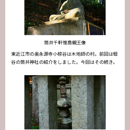
筒井千軒惟喬親王像
東近江市の奥永源寺小椋谷は木地師の村。前回は蛭
谷の筒井神社の紹介をしました。今回はその続き。