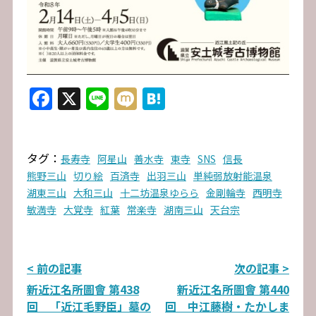
Facebook
X
Line
Mixi
Hatena
タグ：
長寿寺
阿星山
善水寺
東寺
SNS
信長
熊野三山
切り絵
百済寺
出羽三山
単純弱放射能温泉
湖東三山
大和三山
十二坊温泉ゆらら
金剛輪寺
西明寺
敏満寺
大覚寺
紅葉
常楽寺
湖南三山
天台宗
投
< 前の記事
次の記事 >
新近江名所圖會 第438
新近江名所圖會 第440
稿
回 「近江毛野臣」墓の
回 中江藤樹・たかしま