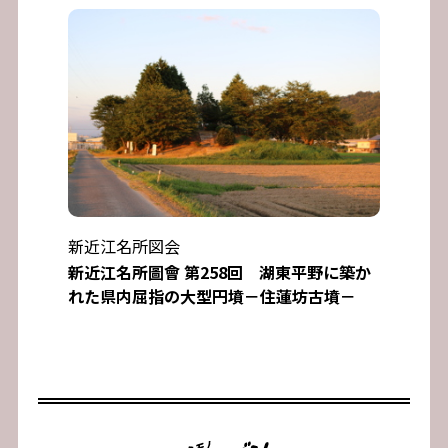
新近江名所図会
新近江名所圖會 第258回 湖東平野に築か
れた県内屈指の大型円墳－住蓮坊古墳－