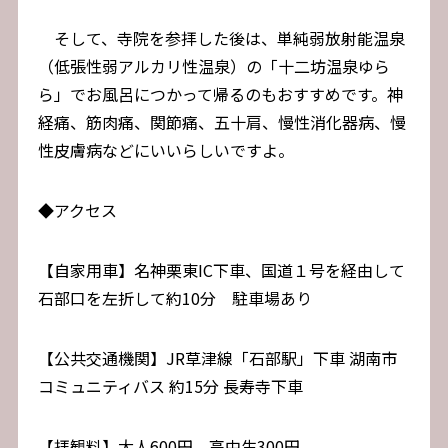
そして、寺院を参拝した後は、単純弱放射能温泉
（低張性弱アルカリ性温泉）の「十二坊温泉ゆら
ら」でお風呂につかって帰るのもおすすめです。神
経痛、筋肉痛、関節痛、五十肩、慢性消化器病、慢
性皮膚病などにいいらしいですよ。
◆アクセス
【自家用車】名神栗東IC下車、国道１号を経由して
石部口を左折して約10分 駐車場あり
【公共交通機関】JR草津線「石部駅」下車 湖南市
コミュニティバス 約15分 長寿寺下車
【拝観料】大人600円 高中生300円