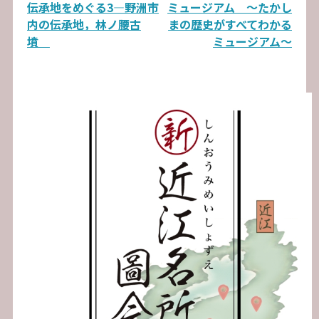
ナ
伝承地をめぐる3―野洲市
ミュージアム ～たかし
内の伝承地，林ノ腰古
まの歴史がすべてわかる
ビ
墳
ミュージアム～
ゲ
ー
シ
ョ
ン