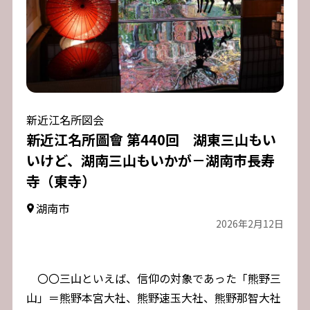
新近江名所図会
新近江名所圖會 第440回 湖東三山もい
いけど、湖南三山もいかが－湖南市長寿
寺（東寺）
湖南市
2026年2月12日
〇〇三山といえば、信仰の対象であった「熊野三
山」＝熊野本宮大社、熊野速玉大社、熊野那智大社