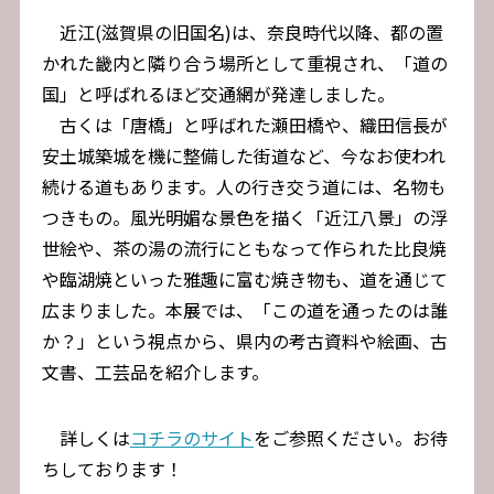
近江(滋賀県の旧国名)は、奈良時代以降、都の置
かれた畿内と隣り合う場所として重視され、「道の
国」と呼ばれるほど交通網が発達しました。
古くは「唐橋」と呼ばれた瀬田橋や、織田信長が
安土城築城を機に整備した街道など、今なお使われ
続ける道もあります。人の行き交う道には、名物も
つきもの。風光明媚な景色を描く「近江八景」の浮
世絵や、茶の湯の流行にともなって作られた比良焼
や臨湖焼といった雅趣に富む焼き物も、道を通じて
広まりました。本展では、「この道を通ったのは誰
か？」という視点から、県内の考古資料や絵画、古
文書、工芸品を紹介します。
詳しくは
コチラのサイト
をご参照ください。お待
ちしております！