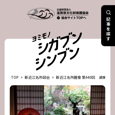
Skip
to
記
content
事
を
探
す
TOP
>
新近江名所図会
>
新近江名所圖會 第440回 湖東三