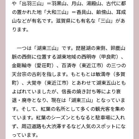
や「出羽三山」＝羽黒山、月山、湯殿山、古代に都
の置かれた地「大和三山」＝香具山、畝傍山、耳成
山などが有名です。滋賀県にも有名な「三山」があ
ります。
一つは「湖東三山」です。琵琶湖の東側、鈴鹿山
脈の西側に位置する湖東地域の西明寺（甲良町）、
金剛輪寺（愛荘町）、百済寺（東近江市）の三つの
天台宗の古刹を指します。もともとは敏満寺（多賀
町）、大覚寺（東近江市）とあわせて湖東五山とも
よばれていましたが、信長の焼き討ち等により衰
退・廃寺となり、現在は「湖東三山」となっていま
す。そして、紅葉の名所として多くの観光客を集め
ています。紅葉のシーズンともなると駐車場に入れ
ず、周辺道路も大渋滞するなど人気のスポットにな
っています。