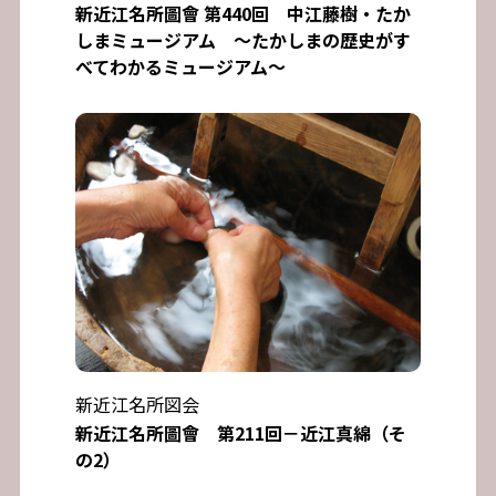
新近江名所圖會 第440回 中江藤樹・たか
しまミュージアム ～たかしまの歴史がす
べてわかるミュージアム～
新近江名所図会
新近江名所圖會 第211回－近江真綿（そ
の2）