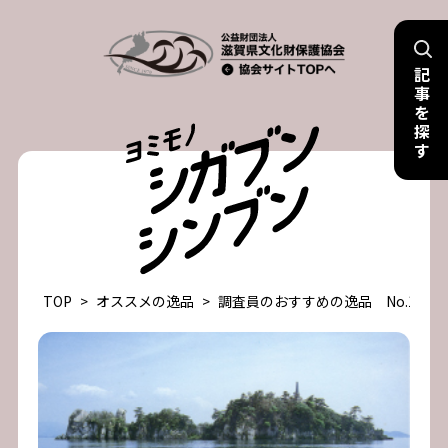
Skip
to
記
content
事
を
探
す
TOP
>
オススメの逸品
>
調査員のおすすめの逸品 No.12