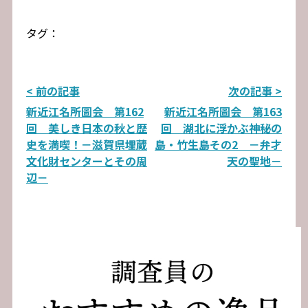
タグ：
投
< 前の記事
次の記事 >
新近江名所圖会 第162
新近江名所圖会 第163
稿
回 美しき日本の秋と歴
回 湖北に浮かぶ神秘の
ナ
史を満喫！－滋賀県埋蔵
島・竹生島その2 －弁才
文化財センターとその周
天の聖地－
ビ
辺－
ゲ
ー
シ
ョ
ン