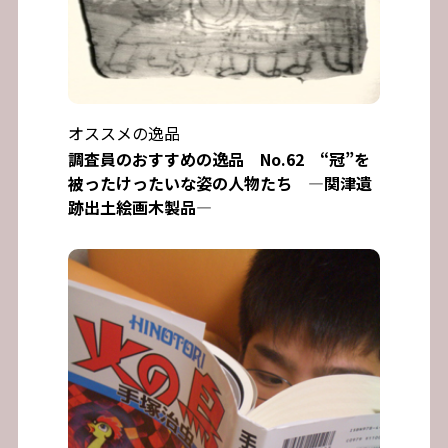
オススメの逸品
調査員のおすすめの逸品 No.62 “冠”を
被ったけったいな姿の人物たち ―関津遺
跡出土絵画木製品―