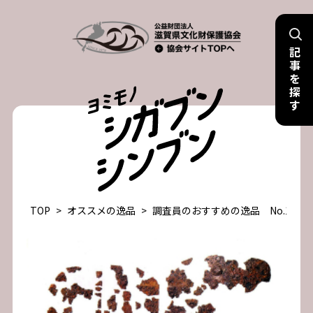
Skip
to
記
content
事
を
探
す
TOP
>
オススメの逸品
>
調査員のおすすめの逸品 No.13