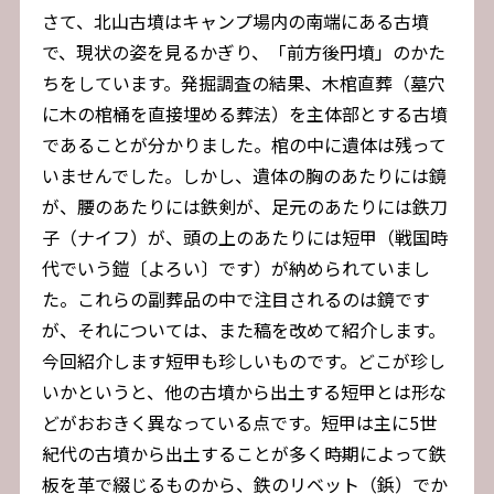
さて、北山古墳はキャンプ場内の南端にある古墳
で、現状の姿を見るかぎり、「前方後円墳」のかた
ちをしています。発掘調査の結果、木棺直葬（墓穴
に木の棺桶を直接埋める葬法）を主体部とする古墳
であることが分かりました。棺の中に遺体は残って
いませんでした。しかし、遺体の胸のあたりには鏡
が、腰のあたりには鉄剣が、足元のあたりには鉄刀
子（ナイフ）が、頭の上のあたりには短甲（戦国時
代でいう鎧〔よろい〕です）が納められていまし
た。これらの副葬品の中で注目されるのは鏡です
が、それについては、また稿を改めて紹介します。
今回紹介します短甲も珍しいものです。どこが珍し
いかというと、他の古墳から出土する短甲とは形な
どがおおきく異なっている点です。短甲は主に5世
紀代の古墳から出土することが多く時期によって鉄
板を革で綴じるものから、鉄のリベット（鋲）でか