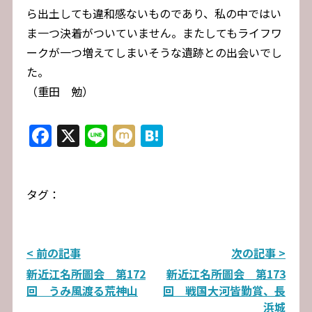
ら出土しても違和感ないものであり、私の中ではい
ま一つ決着がついていません。またしてもライフワ
ークが一つ増えてしまいそうな遺跡との出会いでし
た。
（重田 勉）
Facebook
X
Line
Mixi
Hatena
タグ：
投
< 前の記事
次の記事 >
新近江名所圖会 第172
新近江名所圖会 第173
稿
回 うみ風渡る荒神山
回 戦国大河皆勤賞、長
ナ
浜城