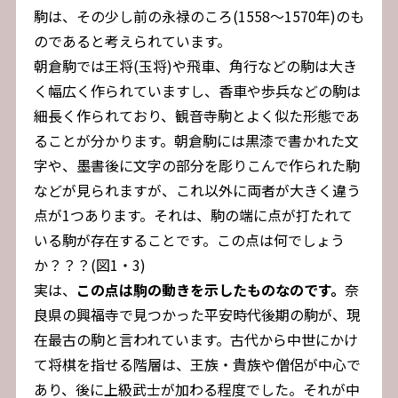
駒は、その少し前の永禄のころ(1558～1570年)のも
のであると考えられています。
朝倉駒では王将(玉将)や飛車、角行などの駒は大き
く幅広く作られていますし、香車や歩兵などの駒は
細長く作られており、観音寺駒とよく似た形態であ
ることが分かります。朝倉駒には黒漆で書かれた文
字や、墨書後に文字の部分を彫りこんで作られた駒
などが見られますが、これ以外に両者が大きく違う
点が1つあります。それは、駒の端に点が打たれて
いる駒が存在することです。この点は何でしょう
か？？？(図1・3)
実は、
この点は駒の動きを示したものなのです。
奈
良県の興福寺で見つかった平安時代後期の駒が、現
在最古の駒と言われています。古代から中世にかけ
て将棋を指せる階層は、王族・貴族や僧侶が中心で
あり、後に上級武士が加わる程度でした。それが中