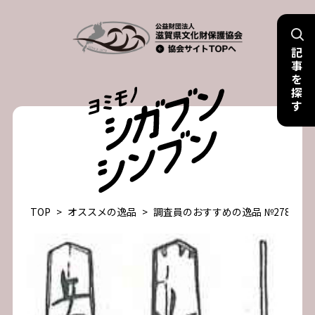
Skip
to
記
content
事
を
探
す
TOP
>
オススメの逸品
>
調査員のおすすめの逸品 №278 