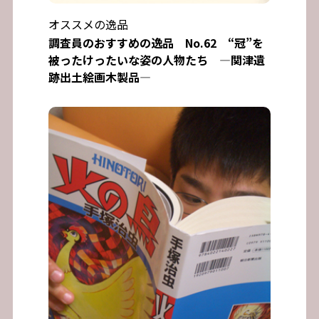
オススメの逸品
調査員のおすすめの逸品 No.62 “冠”を
被ったけったいな姿の人物たち ―関津遺
跡出土絵画木製品―