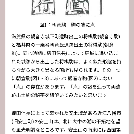
図1：朝倉駒 駒の端に点
滋賀県の観音寺城下町遺跡出土の将棋駒(観音寺駒)
と福井県の一乗谷朝倉氏遺跡出土の将棋駒(朝倉
駒)。同じ時期に織田信長によって廃城に追い込ま
れた城跡から出土した将棋駒は、よく似た形態を持
ちながら大きく異なる箇所も見られます。その一つ
に朝倉駒(図1・3)にあって観音寺駒(図2)にない
「点」の存在があります。「点」の謎を追って両遺
跡出土駒の秘密を紐解いてみたいと思います。
織田信長によって築かれた安土城がある近江八幡市
(旧安土町)の安土山は、北に大中の湖の干拓地を望
む風光明媚なところです。安土山の南東には西国第