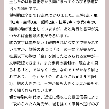
土したのは観音正寺から南にまっすぐのびる参道に
沿った場所です。
将棋駒は全部で13点見つかりました。王将1点・飛
車1点・金将3点・銀将2点・桂馬2点・歩兵4点の6
種類の駒が出土していますが、あと角行と香車が見
つかれば全種類の駒がそろいます。
駒の文字は墨を使い比較的きれいな文字で書かれて
いますが、銀将の裏には「金」の一文字が書かれ、
桂馬以下の駒は「金」を崩したとみられる文字が一
文字確認できます。また歩兵の裏側は、現在よく見
られる「と」ではなく「金」なのですがかなり崩さ
れており、「今」か「令」のようにも見えます(図
2)。駒の大きさは、王将が最も大きく歩兵が最も小
さく細く作られています。
観音寺駒の年代は、近江に侵攻した織田信長によっ
て攻められた六角氏が、城を捨てて甲賀へ逃げのび