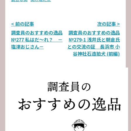
投
< 前の記事
次の記事 >
調査員のおすすめの逸品
調査員のおすすめの逸品
稿
№277 私はだ～れ？ －
№279-1 浅井氏と朝倉氏
ナ
塩津おじさん－
との交流の証 長浜市 小
谷神社石造狛犬 (前編)
ビ
ゲ
ー
シ
ョ
ン