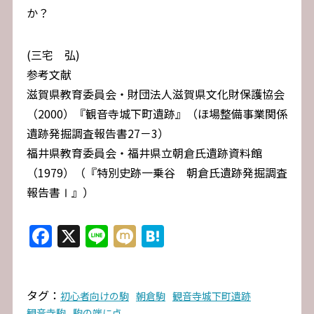
か？
(三宅 弘)
参考文献
滋賀県教育委員会・財団法人滋賀県文化財保護協会
（2000）『観音寺城下町遺跡』（ほ場整備事業関係
遺跡発掘調査報告書27－3）
福井県教育委員会・福井県立朝倉氏遺跡資料館
（1979）（『特別史跡一乗谷 朝倉氏遺跡発掘調査
報告書Ⅰ』）
Facebook
X
Line
Mixi
Hatena
タグ：
初心者向けの駒
朝倉駒
観音寺城下町遺跡
観音寺駒
駒の端に点