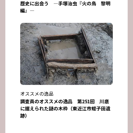
歴史に出会う ―手塚治虫『火の鳥 黎明
編』―
オススメの逸品
調査員のオススメの逸品 第251回 川底
に据えられた謎の木枠（東近江市蛭子田遺
跡）