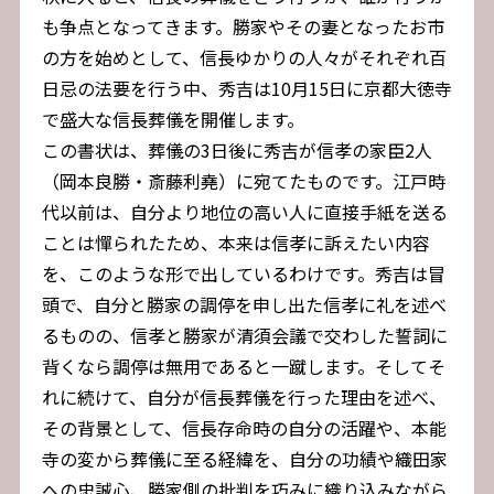
も争点となってきます。勝家やその妻となったお市
の方を始めとして、信長ゆかりの人々がそれぞれ百
日忌の法要を行う中、秀吉は10月15日に京都大徳寺
で盛大な信長葬儀を開催します。
この書状は、葬儀の3日後に秀吉が信孝の家臣2人
（岡本良勝・斎藤利堯）に宛てたものです。江戸時
代以前は、自分より地位の高い人に直接手紙を送る
ことは憚られたため、本来は信孝に訴えたい内容
を、このような形で出しているわけです。秀吉は冒
頭で、自分と勝家の調停を申し出た信孝に礼を述べ
るものの、信孝と勝家が清須会議で交わした誓詞に
背くなら調停は無用であると一蹴します。そしてそ
れに続けて、自分が信長葬儀を行った理由を述べ、
その背景として、信長存命時の自分の活躍や、本能
寺の変から葬儀に至る経緯を、自分の功績や織田家
への忠誠心、勝家側の批判を巧みに織り込みながら