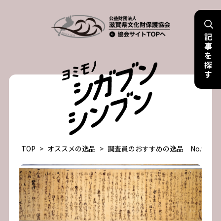
Skip
to
記
content
事
を
探
す
TOP
>
オススメの逸品
>
調査員のおすすめの逸品 No.97