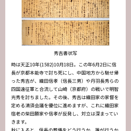
秀吉書状写
時は天正10年(1582)10月18日。この年6月2日に信
長が京都本能寺で討ち死にし、中国地方から馳せ帰
った秀吉が、織田信孝（信長三男）や丹羽長秀らの
四国遠征軍と合流して山崎（京都府）の戦いで明智
光秀を討ちました。その後、秀吉は織田家の家督を
定める清須会議を優位に進めますが、これに織田家
宿老の柴田勝家や信孝が反発し、対立は深まってい
きます。
秋に入ると、信長の葬儀をどう行うか、誰が行うか