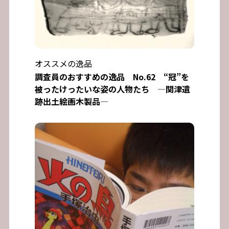
オススメの逸品
調査員のおすすめの逸品 No.62 “冠”を
被ったけったいな姿の人物たち ―関津遺
跡出土絵画木製品―