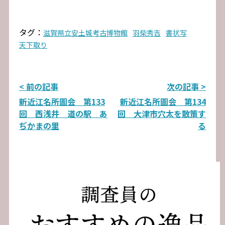
タグ：
滋賀県立安土城考古博物館
羽柴秀吉
書状写
天下取り
投
< 前の記事
次の記事 >
新近江名所圖会 第133
新近江名所圖会 第134
稿
回 西浅井 道の駅 あ
回 大津市穴太を散策す
ナ
ぢかまの里
る
ビ
ゲ
ー
シ
ョ