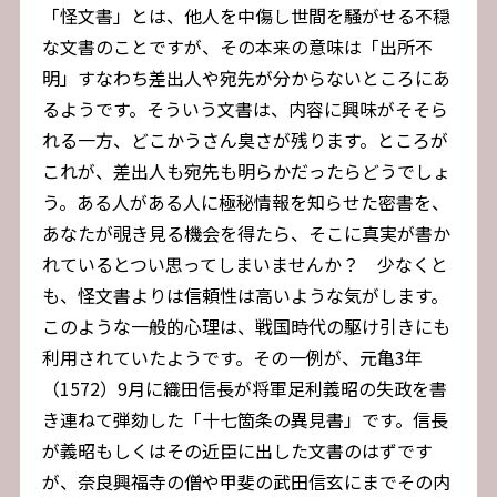
「怪文書」とは、他人を中傷し世間を騒がせる不穏
な文書のことですが、その本来の意味は「出所不
明」すなわち差出人や宛先が分からないところにあ
るようです。そういう文書は、内容に興味がそそら
れる一方、どこかうさん臭さが残ります。ところが
これが、差出人も宛先も明らかだったらどうでしょ
う。ある人がある人に極秘情報を知らせた密書を、
あなたが覗き見る機会を得たら、そこに真実が書か
れているとつい思ってしまいませんか？ 少なくと
も、怪文書よりは信頼性は高いような気がします。
このような一般的心理は、戦国時代の駆け引きにも
利用されていたようです。その一例が、元亀3年
（1572）9月に織田信長が将軍足利義昭の失政を書
き連ねて弾劾した「十七箇条の異見書」です。信長
が義昭もしくはその近臣に出した文書のはずです
が、奈良興福寺の僧や甲斐の武田信玄にまでその内