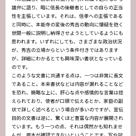
雄弁に語り、暗に信長の後継者としての自らの正当
性を主張しています。それは、信孝への主張である
と同時に、本能寺の変後の秀吉の動向に懐疑を抱く
世間一般に説明し納得させようとしているようにも
思われます。いずれにしても、さまざまな政治状況
が、秀吉の立場からという条件付きではあります
が、詳細にわかるとても興味深い書状となっている
のです。
このような文書に共通する点は、一つは非常に長文
であること。本来書状などは内容が漏れることなど
を恐れ、簡略な上に、肝心な点や感情的な言葉は控
えられており、使者が口頭で伝えるとか、家臣の副
状で詳しく述べるという場合が多いのですが、宣伝
目的の文書は逆に、驚くほど豊富な内容が展開され
ています。もう一つの点、それは偶然かも知れませ
んが、原本が確認できないということです。写や記