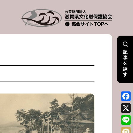
記
事
を
探
す
Face
X
Line