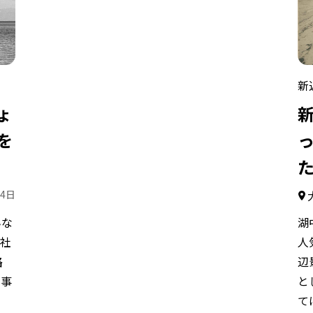
新
ょ
新
を
24日
んな
湖
神社
人
路
辺
工事
と
て