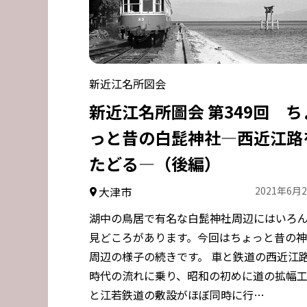
新近江名所図会
新近江名所圖会 第349回 ち
っと昔の白髭神社―西近江路
たどる―（後編）
大津市
2021年6月
湖中の鳥居で有名な白髭神社周辺にはいろ
見どころがあります。今回はちょっと昔の
周辺の様子の続きです。 車と鉄道の西近江
時代の流れに乗り、昭和の初めに道の拡幅
と江若鉄道の敷設がほぼ同時に行…