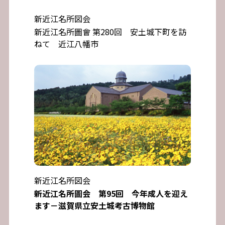
新近江名所図会
新近江名所圖會 第280回 安土城下町を訪
ねて 近江八幡市
新近江名所図会
新近江名所圖会 第95回 今年成人を迎え
ます－滋賀県立安土城考古博物館