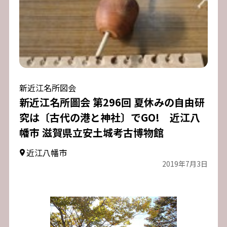
新近江名所図会
新近江名所圖会 第296回 夏休みの自由研
究は〔古代の港と神社〕でGO! 近江八
幡市 滋賀県立安土城考古博物館
近江八幡市
2019年7月3日