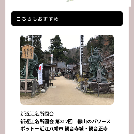
こちらもおすすめ
新近江名所図会
新近江名所圖会 第312回 繖山のパワース
ポット－近江八幡市 観音寺城・観音正寺