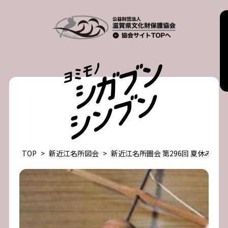
Skip
to
content
TOP
>
新近江名所図会
>
新近江名所圖会 第296回 夏休みの