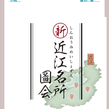
ゲ
ー
シ
ョ
ン