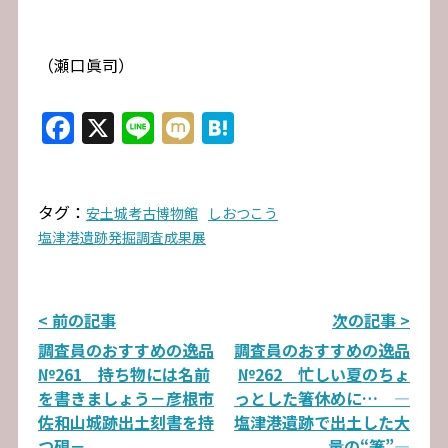
（瀬口眞司）
Facebook
X
Line
Mixi
Hatena
タグ：
安土城考古博物館
しおつこう
塩津港遺跡発掘調査成果展
投
< 前の記事
次の記事 >
調査員のおすすめの逸品
調査員のおすすめの逸品
稿
№261 持ち物には名前
№262 忙しい夏のちょ
ナ
を書きましょう－彦根市
っとした箸休めに… ―
佐和山城跡出土刻書を持
塩津港遺跡で出土した大
ビ
つ硯－
量の“箸”―