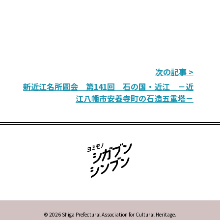
次の記事 >
新近江名所圖会 第141回 石の国・近江 －近
江八幡市安養寺町の石造五重塔－
© 2026 Shiga Prefectural Association for Cultural Heritage.