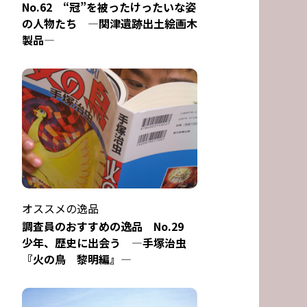
No.62 “冠”を被ったけったいな姿
の人物たち ―関津遺跡出土絵画木
製品―
オススメの逸品
調査員のおすすめの逸品 No.29
少年、歴史に出会う ―手塚治虫
『火の鳥 黎明編』―