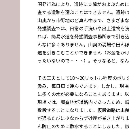
開発行為により、遺跡に支障がおよぶため
査する遺跡を選ぶことはできません。遺跡
山奥から市街地のど真ん中まで、さまざま
発掘調査では、日常の手洗いや出土遺物を
れば、簡易水道を発掘調査事務所まで引き
んなに多くありません。山奥の現場や田ん
道を引きこむことができません（お金をか
ったいないので・・・）。そうなると、な
その工夫として18～20リットル程度のポリ
汲み、毎日車で運んでいます。しかし、現場
に多くの水が必要になることもあります。
現場では、調査地が道路内であったため、
敷設することになりました。仮設道路は未
が通るたびに少なからず砂煙が巻き上がりま
ん防止のために散水することにしました。