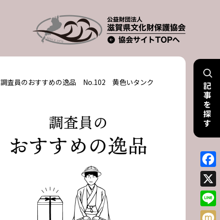
調査員のおすすめの逸品 No.102 黄色いタンク
記
事
を
探
す
Face
X
Line