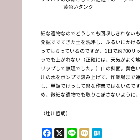
黄色いタンク
細な遺物なのでどうしても回収しきれない
発掘ででてきた土を洗浄し、ふるいにかける
ってもらっているのですが、1日で約700
ラでも上がれない（正確には、天気がよく
リップして無理でした。）山の斜面。黄色
川の水をポンプで汲み上げて、作業場まで運
し、単調でけっして楽な作業ではないので
め、微細な遺物でも取りこぼさないように
（辻川哲朗）
Facebook
X
Line
Mixi
Hatena