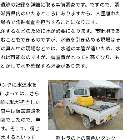
に遺跡の記録を詳細に取る事前調査です。ですので、調
は滋賀県内のいたるところにありますから、人里離れた
な場所で発掘調査を担当することになります。
洗浄するなどのために水が必要になります。市街地であ
込むこともできるのですが、水道を引き込める現場はそ
ぼの真ん中の現場などでは、水道の本管が遠いため、水
ければ可能なのですが、調査費がとっても高くなり、も
んとかして水を確保する必要があります。
タンクに水道水を
によっては、さら
以前に私が担当した
調査中は仮設道路を
舗装でしたので、車
す。そこで、粉じ
散水するといって
軽トラの上の黄色いタンク