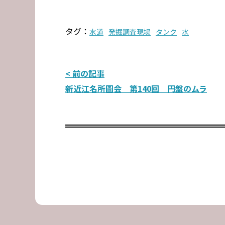
タグ：
水道
発掘調査現場
タンク
水
投
< 前の記事
新近江名所圖会 第140回 円盤のムラ
稿
ナ
ビ
ゲ
ー
シ
ョ
ン