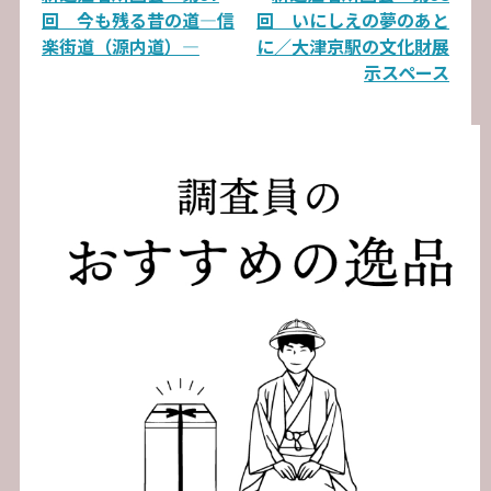
稿
回 今も残る昔の道―信
回 いにしえの夢のあと
ナ
楽街道（源内道）―
に／大津京駅の文化財展
示スペース
ビ
ゲ
ー
シ
ョ
ン