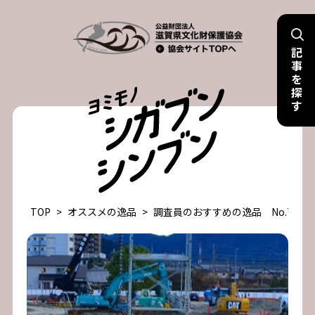
Skip
to
記
content
事
を
探
す
TOP
>
オススメの逸品
>
調査員のおすすめの逸品 No.77