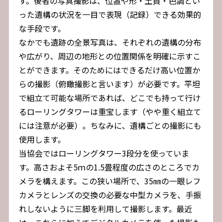
す。後者の写真撮影は、位置や形・土質・色調とい
った遺構の状況を一目で表現（記録）できる効果的
な手段です。
なかでも遺跡の全景写真は、それぞれの遺構の分布
や広がり、周辺の地形との位置関係を明確に示すこ
とができます。そのためにはできるだけ高い位置か
らの撮影（俯瞰撮影と言います）が必要です。平坦
で組立て可能な場所であれば、どこでも持って行け
るローリングタワーは重宝します（やや重く組立て
には注意が必要）。ちなみに、遺構ごとの撮影にも
使用します。
当協会ではローリングタワー3段分を使っていま
す。高さおよそ5ｍの1.5畳程度の広さのところでカ
メラを構えます。この狭い場所で、35㎜の一眼レフ
カメラとレンズの交換の必要な中型カメラを、手振
れしないように三脚を利用して撮影します。最近