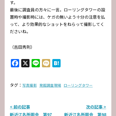
す。
最後に調査員の方々に一言。ローリングタワーの設
置時や撮影時には、ケガの無いよう十分の注意を払
って、より効果的なショットをねらって撮影してく
ださいね。
（吉田秀則）
Facebook
X
Line
Mixi
Hatena
タグ：
写真撮影
発掘調査現場
ローリングタワー
投
< 前の記事
次の記事 >
新近江名所圖会 第97
新近江名所圖会 第98