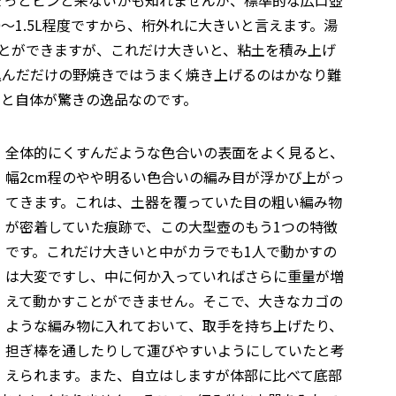
ちょっとピンと来ないかも知れませんが、標準的な広口壺
0～1.5L程度ですから、桁外れに大きいと言えます。湯
ことができますが、これだけ大きいと、粘土を積み上げ
込んだだけの野焼きではうまく焼き上げるのはかなり難
こと自体が驚きの逸品なのです。
全体的にくすんだような色合いの表面をよく見ると、
幅2cm程のやや明るい色合いの編み目が浮かび上がっ
てきます。これは、土器を覆っていた目の粗い編み物
が密着していた痕跡で、この大型壺のもう1つの特徴
です。これだけ大きいと中がカラでも1人で動かすの
は大変ですし、中に何か入っていればさらに重量が増
えて動かすことができません。そこで、大きなカゴの
ような編み物に入れておいて、取手を持ち上げたり、
担ぎ棒を通したりして運びやすいようにしていたと考
えられます。また、自立はしますが体部に比べて底部