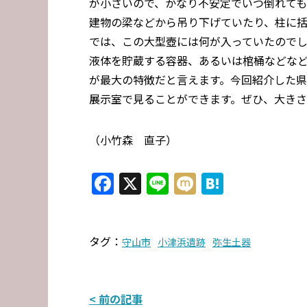
が小さいので、かなり不安定でいつ倒れて
建物の梁などから吊り下げていたり、柱に
では、この大型壺には何が入っていたのでし
液体を貯蔵する容器、あるいは棺桶などな
が最大の特徴だと言えます。今回紹介した県
展示室で見ることができます。ぜひ、大き
（小竹森 直子）
Facebook
X
Line
Mixi
Hatena
タグ：
守山市
小津浜遺跡
弥生土器
投
< 前の記事