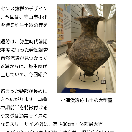
やセンス抜群のデザイン
が、今回は、守山市小津
さを誇る弥生土器の壺を
浜遺跡は、弥生時代前期
2年度に行った発掘調査
・自然流路が見つかって
する溝からは、弥生時代
出土していて、今回紹介
く締まった頸部が長めに
方へ広がります。口縁
小津浜遺跡出土の大型壺
代中期前半を特徴付ける
形や文様は通常サイズの
るスリーサイズ(?)は、高さ80cm・体部最大径