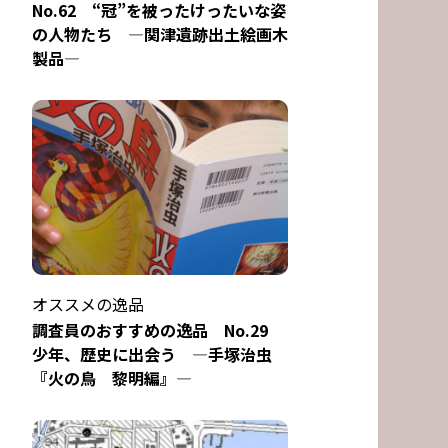
No.62 “冠”を被ったけったいな姿
の人物たち ―関津遺跡出土絵画木
製品―
オススメの逸品
調査員のおすすめの逸品 No.29
少年、歴史に出会う ―手塚治虫
『火の鳥 黎明編』―