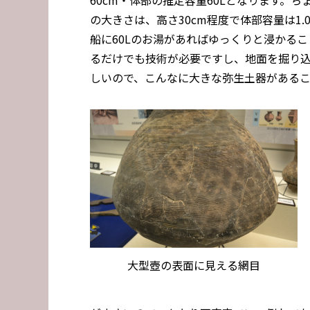
60cm・体部の推定容量60Lとなります。
の大きさは、高さ30cm程度で体部容量は1.
船に60Lのお湯があればゆっくりと浸かる
るだけでも技術が必要ですし、地面を掘り
しいので、こんなに大きな弥生土器がある
大型壺の表面に見える網目