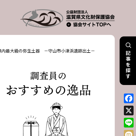
賀県内最大級の弥生土器 －守山市小津浜遺跡出土－
記
事
を
探
す
Face
X
Line