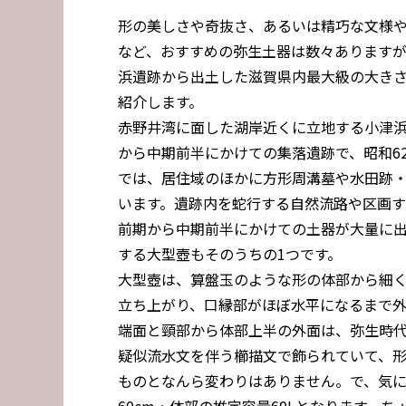
形の美しさや奇抜さ、あるいは精巧な文様
など、おすすめの弥生土器は数々あります
浜遺跡から出土した滋賀県内最大級の大き
紹介します。
赤野井湾に面した湖岸近くに立地する小津
から中期前半にかけての集落遺跡で、昭和6
では、居住域のほかに方形周溝墓や水田跡
います。遺跡内を蛇行する自然流路や区画
前期から中期前半にかけての土器が大量に
する大型壺もそのうちの1つです。
大型壺は、算盤玉のような形の体部から細
立ち上がり、口縁部がほぼ水平になるまで外
端面と頸部から体部上半の外面は、弥生時
疑似流水文を伴う櫛描文で飾られていて、
ものとなんら変わりはありません。で、気にな