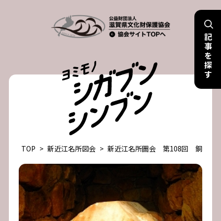
Skip
to
記
content
事
を
探
す
TOP
>
新近江名所図会
>
新近江名所圖会 第108回 銅鐸の