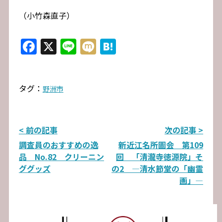
（小竹森直子）
Facebook
X
Line
Mixi
Hatena
タグ：
野洲市
投
< 前の記事
次の記事 >
調査員のおすすめの逸
新近江名所圖会 第109
稿
品 No.82 クリーニン
回 「清瀧寺徳源院」そ
ナ
ググッズ
の2 ―清水節堂の「幽霊
画」―
ビ
ゲ
ー