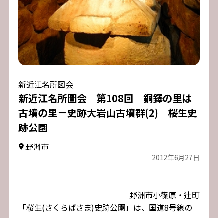
新近江名所図会
新近江名所圖会 第108回 銅鐸の里は
古墳の里－史跡大岩山古墳群(2) 桜生史
跡公園
野洲市
2012年6月27日
野洲市小篠原・辻町
「桜生(さくらばさま)史跡公園」は、国道8号線の