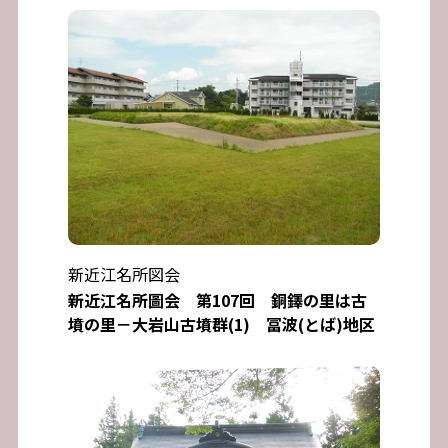
新近江名所図会
新近江名所圖会 第107回 銅鐸の里は古
墳の里－大岩山古墳群(1) 冨波(とば)地区