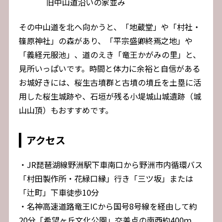
旧中山道沿いの家並み
その中山道を北へ向かうと、「地蔵堂」や「村社・
篠原神社」の森があり、「平宗盛卿終焉之地」や
「義経元服池」、道のえき「竜王かがみの里」と、
見所いっぱいです。時間と体力に余裕と自信がある
お城好きには、桜生古墳群と古墳の墳丘を土塁に活
用した桜生城跡や、石垣が残る小堤城山城遺跡（城
山山頂）もおすすめです。
アクセス
・JR琵琶湖線野洲駅下車南口から野洲市内循環バス
「村田製作所・花緑口縁」行き「三ツ坂」または
「辻町」下車徒歩10分
・名神高速道路竜王ICから国号8号線を経由して約
20分「希望ヶ丘文化公園」交差点の南西約400ｍ