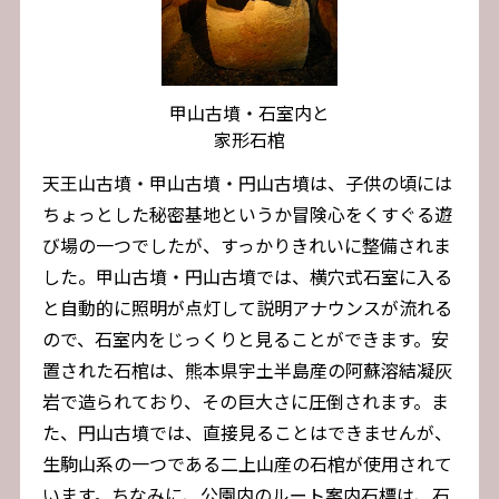
甲山古墳・石室内と
家形石棺
天王山古墳・甲山古墳・円山古墳は、子供の頃には
ちょっとした秘密基地というか冒険心をくすぐる遊
び場の一つでしたが、すっかりきれいに整備されま
した。甲山古墳・円山古墳では、横穴式石室に入る
と自動的に照明が点灯して説明アナウンスが流れる
ので、石室内をじっくりと見ることができます。安
置された石棺は、熊本県宇土半島産の阿蘇溶結凝灰
岩で造られており、その巨大さに圧倒されます。ま
た、円山古墳では、直接見ることはできませんが、
生駒山系の一つである二上山産の石棺が使用されて
います。ちなみに、公園内のルート案内石標は、石