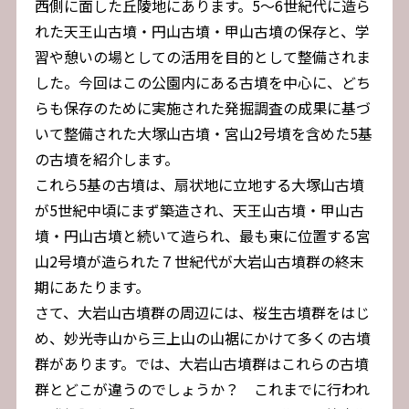
西側に面した丘陵地にあります。5～6世紀代に造ら
れた天王山古墳・円山古墳・甲山古墳の保存と、学
習や憩いの場としての活用を目的として整備されま
した。今回はこの公園内にある古墳を中心に、どち
らも保存のために実施された発掘調査の成果に基づ
いて整備された大塚山古墳・宮山2号墳を含めた5基
の古墳を紹介します。
これら5基の古墳は、扇状地に立地する大塚山古墳
が5世紀中頃にまず築造され、天王山古墳・甲山古
墳・円山古墳と続いて造られ、最も東に位置する宮
山2号墳が造られた７世紀代が大岩山古墳群の終末
期にあたります。
さて、大岩山古墳群の周辺には、桜生古墳群をはじ
め、妙光寺山から三上山の山裾にかけて多くの古墳
群があります。では、大岩山古墳群はこれらの古墳
群とどこが違うのでしょうか？ これまでに行われ