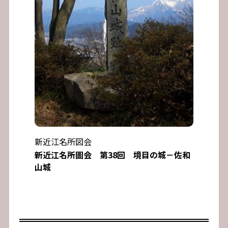
新近江名所図会
新近江名所圖会 第38回 境目の城－佐和
山城