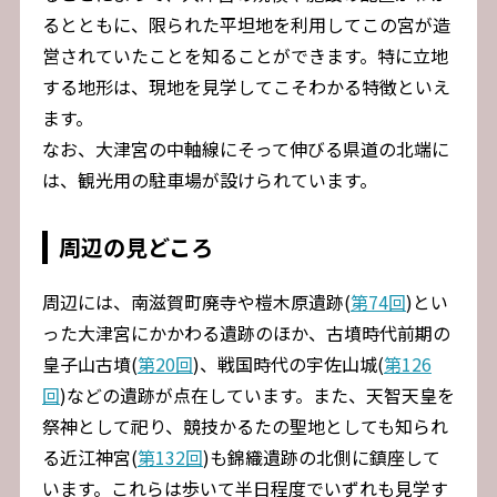
るとともに、限られた平坦地を利用してこの宮が造
営されていたことを知ることができます。特に立地
する地形は、現地を見学してこそわかる特徴といえ
ます。
なお、大津宮の中軸線にそって伸びる県道の北端に
は、観光用の駐車場が設けられています。
周辺の見どころ
周辺には、南滋賀町廃寺や榿木原遺跡(
第74回
)とい
った大津宮にかかわる遺跡のほか、古墳時代前期の
皇子山古墳(
第20回
)、戦国時代の宇佐山城(
第126
回
)などの遺跡が点在しています。また、天智天皇を
祭神として祀り、競技かるたの聖地としても知られ
る近江神宮(
第132回
)も錦織遺跡の北側に鎮座して
います。これらは歩いて半日程度でいずれも見学す