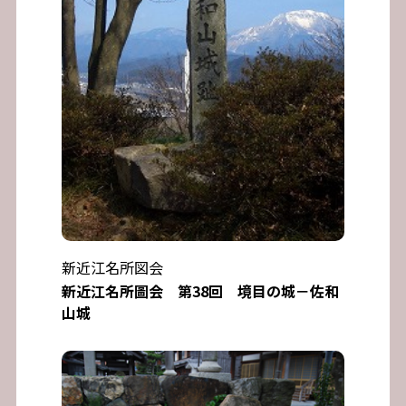
新近江名所図会
新近江名所圖会 第38回 境目の城－佐和
山城