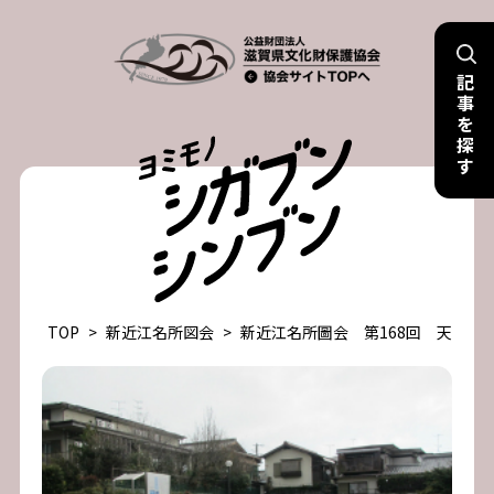
Skip
to
記
content
事
を
探
す
TOP
>
新近江名所図会
>
新近江名所圖会 第168回 天智天