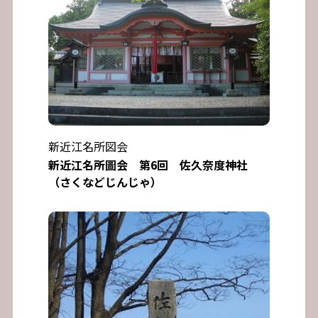
新近江名所図会
新近江名所圖会 第6回 佐久奈度神社
（さくなどじんじゃ）