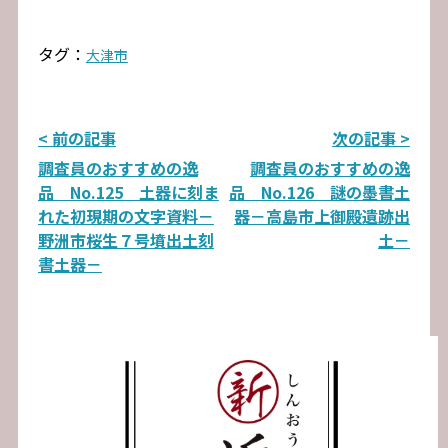
タグ：
大津市
投
< 前の記事
次の記事 >
調査員のおすすめの逸
調査員のおすすめの逸
稿
品 No.125 土器に刻ま
品 No.126 謎の墨書土
ナ
れた初現期の文字資料－
器－高島市上御殿遺跡出
野洲市桜生７号墳出土刻
土－
ビ
書土器－
ゲ
ー
シ
ョ
ン