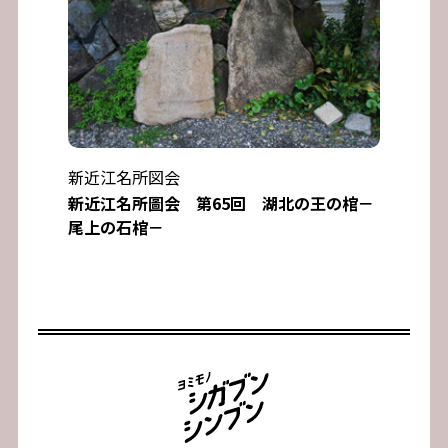
新近江名所図会
新近江名所圖会 第65回 湖北の王の棺－
尾上の石棺－