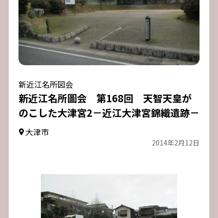
新近江名所図会
新近江名所圖会 第168回 天智天皇が
のこした大津宮2－近江大津宮錦織遺跡－
大津市
2014年2月12日