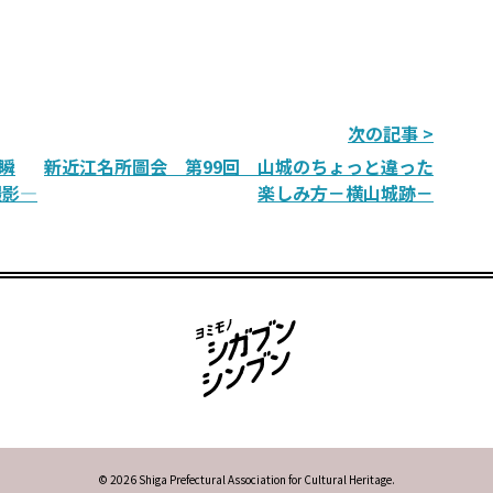
次の記事 >
瞬
新近江名所圖会 第99回 山城のちょっと違った
撮影―
楽しみ方－横山城跡－
© 2026 Shiga Prefectural Association for Cultural Heritage.