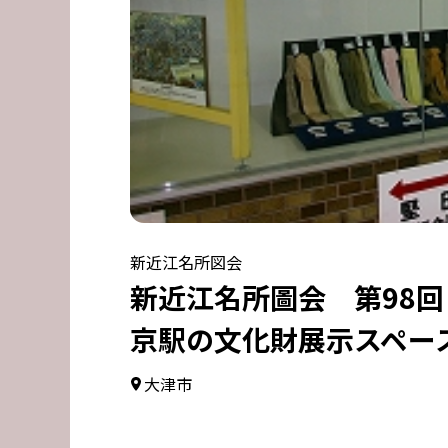
新近江名所図会
新近江名所圖会 第98
京駅の文化財展示スペー
大津市