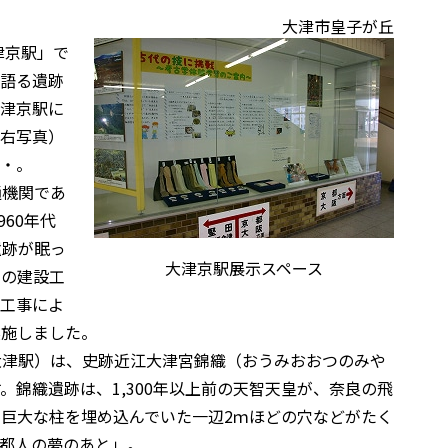
大津市皇子が丘
津京駅」で
物語る遺跡
大津京駅に
（右写真）
・・。
通機関であ
60年代
遺跡が眠っ
大津京駅展示スペース
その建設工
も工事によ
実施しました。
大津駅）は、史跡近江大津宮錦織（おうみおおつのみや
錦織遺跡は、1,300年以上前の天智天皇が、奈良の飛
巨大な柱を埋め込んでいた一辺2ｍほどの穴などがたく
都人の夢のあと」。