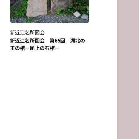
新近江名所図会
新近江名所圖会 第65回 湖北の
王の棺－尾上の石棺－