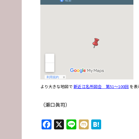
より大きな地図で
新近江名所図会 第51～100回
を表
（瀬口眞司）
Facebook
X
Line
Mixi
Hatena