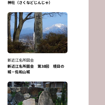
神社（さくなどじんじゃ）
新近江名所図会
新近江名所圖会 第38回 境目の
城－佐和山城