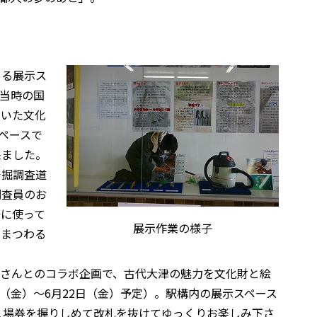
ある展示ス
当時の国
だいた文化
ペースで
来ました。
発掘調査道
調査員のお
際に使って
展示作業の様子
にまつわる
将さんとのコラボ企画で、古代大津の魅力を文化財と絵
日（金）～6月22日（金）予定）。駅構内の展示スペース
入場券を握りしめて改札を抜けてゆっくりお楽しみ下さ