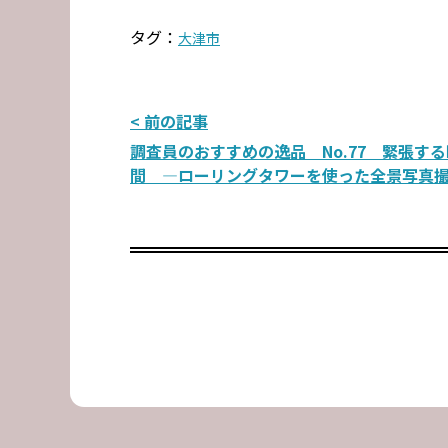
タグ：
大津市
投
< 前の記事
調査員のおすすめの逸品 No.77 緊張する
稿
間 ―ローリングタワーを使った全景写真
ナ
ビ
ゲ
ー
シ
ョ
ン