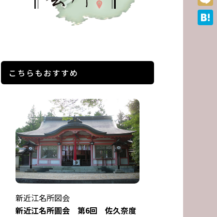
Mixi
Hate
こちらもおすすめ
新近江名所図会
新近江名所圖会 第6回 佐久奈度