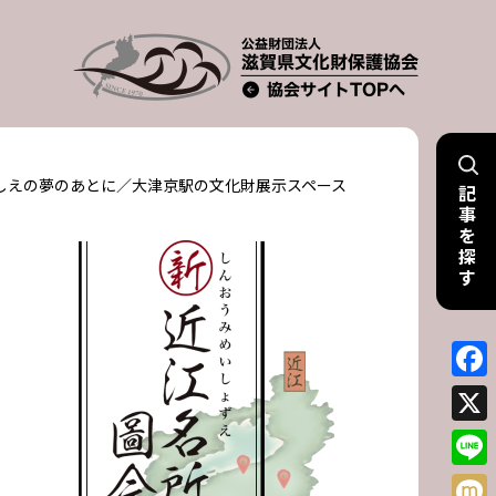
しえの夢のあとに／大津京駅の文化財展示スペース
記
事
を
探
す
Face
X
Line